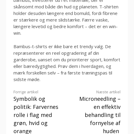
bambus, investerer du i et materiale, der er
skånsomt mod både din hud og planeten. T-shirten
holder desuden længere end bomuld, fordi fibrene
er stærkere og mere slidstærke. Færre vaske,
længere levetid og bedre komfort – det er en win-
win.
Bambus-t-shirts er ikke bare et trendy valg. De
repræsenterer en reel opgradering af din
garderobe, uanset om du prioriterer sport, komfort
eller bæredygtighed. Prøv dem i hverdagen, og
mærk forskellen selv – fra første træningspas til
sidste møde.
Læs
Forrige artikel
Næste artikel
Symbolik og
Microneedling –
videre
politik: Farvernes
en effektiv
rolle i flag med
behandling til
grøn, hvid og
fornyelse af
orange
huden