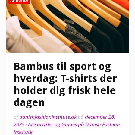
Annonce
Bambus til sport og
hverdag: T-shirts der
holder dig frisk hele
dagen
af
danishfashioninstitute.dk
på
december 28,
2025
i
Alle artikler og Guides på Danish Fashion
Institute