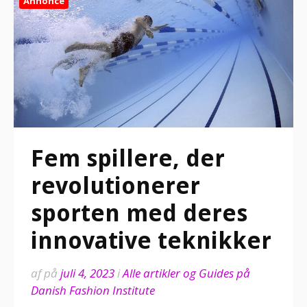
Annonce
Fem spillere, der
revolutionerer
sporten med deres
innovative teknikker
af
på
juli 4, 2023
i
Alle artikler og Guides på
Danish Fashion Institute