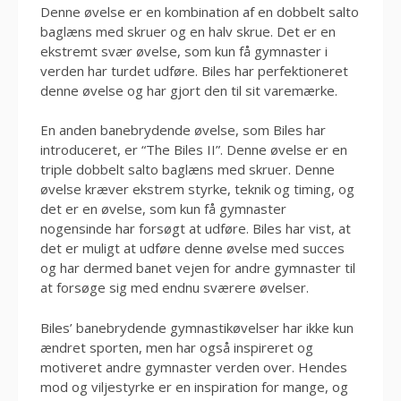
Denne øvelse er en kombination af en dobbelt salto
baglæns med skruer og en halv skrue. Det er en
ekstremt svær øvelse, som kun få gymnaster i
verden har turdet udføre. Biles har perfektioneret
denne øvelse og har gjort den til sit varemærke.
En anden banebrydende øvelse, som Biles har
introduceret, er “The Biles II”. Denne øvelse er en
triple dobbelt salto baglæns med skruer. Denne
øvelse kræver ekstrem styrke, teknik og timing, og
det er en øvelse, som kun få gymnaster
nogensinde har forsøgt at udføre. Biles har vist, at
det er muligt at udføre denne øvelse med succes
og har dermed banet vejen for andre gymnaster til
at forsøge sig med endnu sværere øvelser.
Biles’ banebrydende gymnastikøvelser har ikke kun
ændret sporten, men har også inspireret og
motiveret andre gymnaster verden over. Hendes
mod og viljestyrke er en inspiration for mange, og