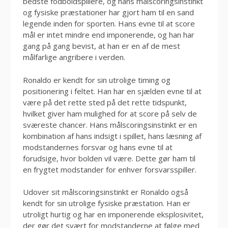
bedste fodboldspillere, og hans målscoringsinstinkt
og fysiske præstationer har gjort ham til en sand
legende inden for sporten. Hans evne til at score
mål er intet mindre end imponerende, og han har
gang på gang bevist, at han er en af de mest
målfarlige angribere i verden.
Ronaldo er kendt for sin utrolige timing og
positionering i feltet. Han har en sjælden evne til at
være på det rette sted på det rette tidspunkt,
hvilket giver ham mulighed for at score på selv de
sværeste chancer. Hans målscoringsinstinkt er en
kombination af hans indsigt i spillet, hans læsning af
modstandernes forsvar og hans evne til at
forudsige, hvor bolden vil være. Dette gør ham til
en frygtet modstander for enhver forsvarsspiller.
Udover sit målscoringsinstinkt er Ronaldo også
kendt for sin utrolige fysiske præstation. Han er
utroligt hurtig og har en imponerende eksplosivitet,
der gør det svært for modstanderne at følge med