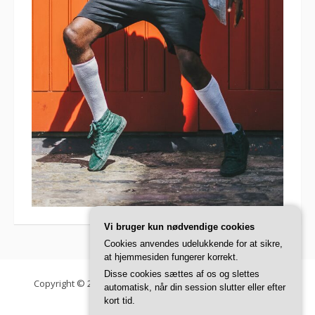
Vi bruger kun nødvendige cookies
Cookies anvendes udelukkende for at sikre,
at hjemmesiden fungerer korrekt.
Disse cookies sættes af os og slettes
Copyright © 2026 Danish Fashion Institute. Alle rettigheder
automatisk, når din session slutter eller efter
forbeholdes.
kort tid.
Fooding tema af
FRT