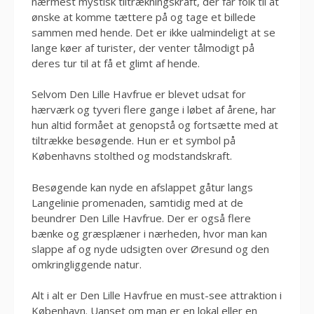
nærmest mystisk tiltrækningskraft, der får folk til at
ønske at komme tættere på og tage et billede
sammen med hende. Det er ikke ualmindeligt at se
lange køer af turister, der venter tålmodigt på
deres tur til at få et glimt af hende.
Selvom Den Lille Havfrue er blevet udsat for
hærværk og tyveri flere gange i løbet af årene, har
hun altid formået at genopstå og fortsætte med at
tiltrække besøgende. Hun er et symbol på
Københavns stolthed og modstandskraft.
Besøgende kan nyde en afslappet gåtur langs
Langelinie promenaden, samtidig med at de
beundrer Den Lille Havfrue. Der er også flere
bænke og græsplæner i nærheden, hvor man kan
slappe af og nyde udsigten over Øresund og den
omkringliggende natur.
Alt i alt er Den Lille Havfrue en must-see attraktion i
København. Uanset om man er en lokal eller en