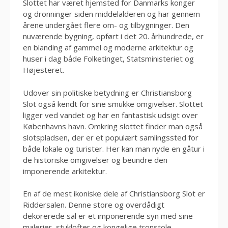
Slottet har været hjemsted for Danmarks konger
og dronninger siden middelalderen og har gennem
årene undergået flere om- og tilbygninger. Den
nuværende bygning, opført i det 20. århundrede, er
en blanding af gammel og moderne arkitektur og
huser i dag både Folketinget, Statsministeriet og
Højesteret.
Udover sin politiske betydning er Christiansborg
Slot også kendt for sine smukke omgivelser. Slottet
ligger ved vandet og har en fantastisk udsigt over
Københavns havn. Omkring slottet finder man også
slotspladsen, der er et populært samlingssted for
både lokale og turister. Her kan man nyde en gåtur i
de historiske omgivelser og beundre den
imponerende arkitektur.
En af de mest ikoniske dele af Christiansborg Slot er
Riddersalen. Denne store og overdådigt
dekorerede sal er et imponerende syn med sine
malerier, stuklofter og kongelige tronstole.