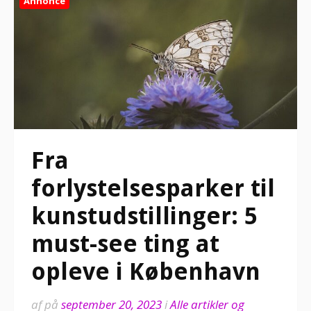
Annonce
Fra
forlystelsesparker til
kunstudstillinger: 5
must-see ting at
opleve i København
af
på
september 20, 2023
i
Alle artikler og