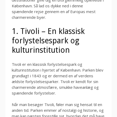
destinationer give dig en uforglemmelig oplevelse i
København. Så lad os dykke ned i denne
spændende rejse gennem en af Europas mest
charmerende byer.
1. Tivoli – En klassisk
forlystelsespark og
kulturinstitution
Tivoli er en klassisk forlystelsespark og
kulturinstitution i hjertet af København. Parken blev
grundlagt i 1843 og er dermed en af verdens
ældste forlystelsesparker. Tivoli er kendt for sin
charmerende atmosfære, smukke haveanlæg og
spændende forlystelser.
Når man besøger Tivoli, føler man sig hensat til en
anden tid. Parken emmer af nostalgi og historie, og
man kan næsten forestille sig, hvordan det må have