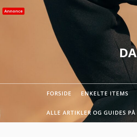
Spring
til
Annonce
indhold
DA
FORSIDE
ENKELTE ITEMS
ALLE ARTIKLER OG GUIDES PÅ