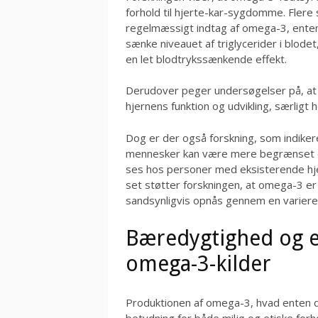
forhold til hjerte-kar-sygdomme. Flere
regelmæssigt indtag af omega-3, enten 
sænke niveauet af triglycerider i blode
en let blodtrykssænkende effekt.
Derudover peger undersøgelser på, at 
hjernens funktion og udvikling, særligt 
Dog er der også forskning, som indiker
mennesker kan være mere begrænset end
ses hos personer med eksisterende hjer
set støtter forskningen, at omega-3 er
sandsynligvis opnås gennem en varieret
Bæredygtighed og et
omega-3-kilder
Produktionen af omega-3, hvad enten det
betydning for både miljø og etiske for