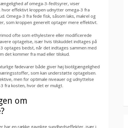
lgængelighed af omega-3-fedtsyrer, viser
å, hvor effektivt kroppen udnytter omega-3 fra
skud. Omega-3 fra fede fisk, såsom laks, makrel og
rider, som kroppen generelt optager mere effektivt.
rimod ofte som ethylestere eller modificerede
t lavere optagelse, især hvis tilskuddet indtages på
-3 optages bedst, når det indtages sammen med
om det kommer fra mad eller tilskud.
urlige fødevarer både giver høj biotilgængelighed
 næringsstoffer, som kan understøtte optagelsen.
ffektive, men for optimale niveauer og udnyttelse
3 fra kosten, hvor det er muligt.
ngen om
e?
r har en række gavnlige sundhedseffekter, især i