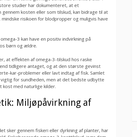
 store studier har dokumenteret, at et
gennem kosten eller som tilskud, kan bidrage til at
t, mindske risikoen for blodpropper og muligvis have
omega-3 kan have en positiv indvirkning på
hos børn og ældre.
er, at effekten af omega-3-tilskud hos raske
 tidligere antaget, og at den største gevinst
te-kar-problemer eller lavt indtag af fisk. Samlet
 vigtig for sundheden, men at det bedste udbytte
 kost med naturlige kilder.
ik: Miljøpåvirkning af
 sker gennem fiskeri eller dyrkning af planter, har
hold. Fiskebaserede omega-3-kosttilskud, især dem