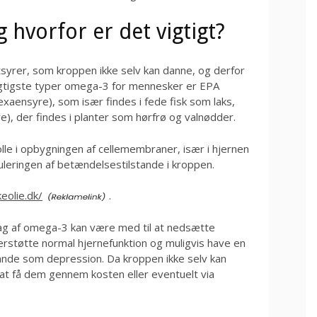
 hvorfor er det vigtigt?
syrer, som kroppen ikke selv kan danne, og derfor
igtigste typer omega-3 for mennesker er EPA
aensyre), som især findes i fede fisk som laks,
re), der findes i planter som hørfrø og valnødder.
lle i opbygningen af cellemembraner, især i hjernen
uleringen af betændelsestilstande i kroppen.
eolie.dk/
.
ndtag af omega-3 kan være med til at nedsætte
rstøtte normal hjernefunktion og muligvis have en
tande som depression. Da kroppen ikke selv kan
t få dem gennem kosten eller eventuelt via