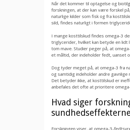
Når det kommer til optagelse og bioti
forskningen, at der kan være forskel p
naturlige kilder som fisk og fra kosttil
sild, findes naturligt i formen triglyce
I mange kosttilskud findes omega-3 de
triglycerider, hvilket kan betyde en lid
tom mave. Studier peger på, at omega
et måltid, der indeholder fedt, uanset 
Dog tyder meget på, at omega-3 fra nat
og samtidig indeholder andre gavnlige
Det betyder ikke, at kosttilskud er ine
anbefales det ofte at prioritere omega-
Hvad siger forskni
sundhedseffektern
Forskningen viser, at omega-3-fedtsyre