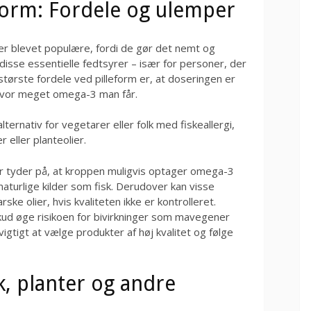
eform: Fordele og ulemper
er blevet populære, fordi de gør det nemt og
disse essentielle fedtsyrer – især for personer, der
 største fordele ved pilleform er, at doseringen er
, hvor meget omega-3 man får.
ernativ for vegetarer eller folk med fiskeallergi,
 eller planteolier.
r tyder på, at kroppen muligvis optager omega-3
 naturlige kilder som fisk. Derudover kan visse
ske olier, hvis kvaliteten ikke er kontrolleret.
kud øge risikoen for bivirkninger som mavegener
vigtigt at vælge produkter af høj kvalitet og følge
sk, planter og andre