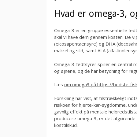
Hvad er omega-3, og
Omega-3 er en gruppe essentielle fedt
skal vi have dem gennem kosten. De v
(eicosapentaensyre) og DHA (docosahex
makrel og sild, samt ALA (alfa-linolensy
Omega-3-fedtsyrer spiller en central ro
og øjnene, og de har betydning for reg
Læs
om omega3 på https://bedste-fisk
Forskning har vist, at tilstrækkeligt i
risikoen for hjerte-kar-sygdomme, unde
gavnlig effekt på mentale helbredstils
producere omega-3, er det afgørende a
kosttilskud.