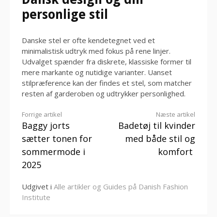
personlige stil
Danske stel er ofte kendetegnet ved et
minimalistisk udtryk med fokus på rene linjer.
Udvalget spænder fra diskrete, klassiske former til
mere markante og nutidige varianter. Uanset
stilpræference kan der findes et stel, som matcher
resten af garderoben og udtrykker personlighed.
Læs
Forrige artikel
Næste artikel
Baggy jorts
Badetøj til kvinder
videre
sætter tonen for
med både stil og
sommermode i
komfort
2025
Udgivet i
Alle artikler og Guides på Danish Fashion
Institute