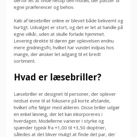
derfor let at finde netop den model, der passer til
egne præferencer og behov.
Køb af læsebriller online er blevet både bekvemt og
hurtigt. Udvalget er stort, og det er let at handle på
egne vilkår, uden at skulle forlade hjemmet.
Levering direkte til døren gør oplevelsen endnu
mere gnidningsfri, hvilket har vundet indpas hos
mange, der ønsker let adgang til et bredt
sortiment.
Hvad er læsebriller?
Læsebriller er designet til personer, der oplever
nedsat evne til at fokusere på korte afstande,
hvilket ofte følger med alderen. Disse briller udgør
en enkel løsning, der let kan inkorporeres i
hverdagen. Modellerne varierer i styrke og
spænder typisk fra +1,00 til +3,50 dioptrier,
således at det bliver muligt at finde det par, der