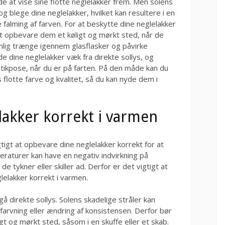
de at vise sine flotte neglelakker frem. Men solens
g blege dine neglelakker, hvilket kan resultere i en
 falming af farven. For at beskytte dine neglelakker
at opbevare dem et køligt og mørkt sted, når de
emlig trænge igennem glasflasker og påvirke
lde dine neglelakker væk fra direkte sollys, og
tikpose, når du er på farten. På den måde kan du
 flotte farve og kvalitet, så du kan nyde dem i
lakker korrekt i varmen
gt at opbevare dine neglelakker korrekt for at
raturer kan have en negativ indvirkning på
 de tykner eller skiller ad. Derfor er det vigtigt at
glelakker korrekt i varmen.
å direkte sollys. Solens skadelige stråler kan
farvning eller ændring af konsistensen. Derfor bør
gt og mørkt sted, såsom i en skuffe eller et skab.