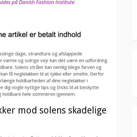
Guides på Danish Fashion Institute
olrige dage, strandture og afslappede
varme og solrige vejr kan det være en udfordring
ldbare. Solens stråler kan nemlig blege farven og
an få neglelakken til at tykke eller smelte. Derfor
forlænge holdbarheden af dine neglelakker i
 dig nogle nyttige tips og tricks til at beskytte
og holdbare hele sommeren igennem.
kker mod solens skadelige