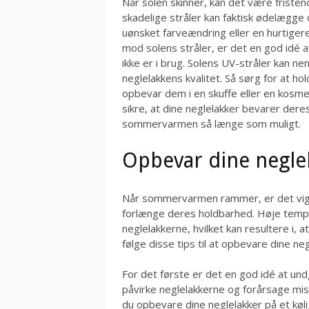
Når solen skinner, kan det være fristen
skadelige stråler kan faktisk ødelægge o
uønsket farveændring eller en hurtigere
mod solens stråler, er det en god idé 
ikke er i brug. Solens UV-stråler kan n
neglelakkens kvalitet. Så sørg for at ho
opbevar dem i en skuffe eller en kosme
sikre, at dine neglelakker bevarer deres
sommervarmen så længe som muligt.
Opbevar dine negle
Når sommervarmen rammer, er det vigti
forlænge deres holdbarhed. Høje tempe
neglelakkerne, hvilket kan resultere i, at
følge disse tips til at opbevare dine ne
For det første er det en god idé at undg
påvirke neglelakkerne og forårsage mis
du opbevare dine neglelakker på et køli