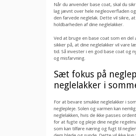
Når du anvender base coat, skal du sikre
lag jævnt over hele negleoverfladen og 
den farvede neglelak. Dette vil sikre, 
holdbarheden af dine neglelakker.
Ved at bruge en base coat som en del 
sikker på, at dine neglelakker vil vare
tid. Så invester i en god base coat og 
og misfarvning.
Sæt fokus på neglep
neglelakker i som
For at bevare smukke neglelakker i so
neglepleje. Solen og varmen kan nemlig
neglelakken, hvis de ikke passes ordentl
for at fugte og pleje dine negle regelm
som kan tilføre næring og fugt til negl
dem bløde og sunde. Dette vil ikke kun 