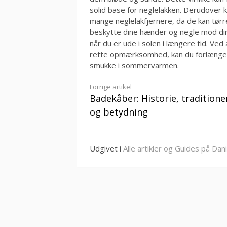
solid base for neglelakken. Derudover 
mange neglelakfjernere, da de kan tør
beskytte dine hænder og negle mod dire
når du er ude i solen i længere tid. Ve
rette opmærksomhed, kan du forlænge 
smukke i sommervarmen.
Læs
Forrige artikel
Badekåber: Historie, traditione
videre
og betydning
Udgivet i
Alle artikler og Guides på Dan