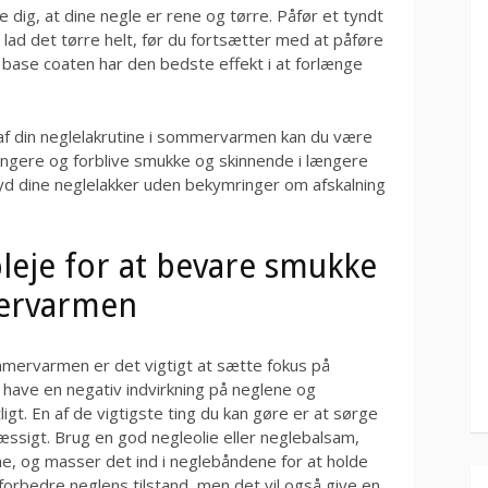
 dig, at dine negle er rene og tørre. Påfør et tyndt
lad det tørre helt, før du fortsætter med at påføre
at base coaten har den bedste effekt i at forlænge
af din neglelakrutine i sommervarmen kan du være
 længere og forblive smukke og skinnende i længere
nyd dine neglelakker uden bekymringer om afskalning
leje for at bevare smukke
mervarmen
mmervarmen er det vigtigt at sætte fokus på
 have en negativ indvirkning på neglene og
igt. En af de vigtigste ting du kan gøre er at sørge
æssigt. Brug en god negleolie eller neglebalsam,
ene, og masser det ind i neglebåndene for at holde
forbedre neglens tilstand, men det vil også give en