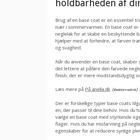
holdbarheden af di
Brug af en base coat er en essentiel tr
især i sommervarmen. En base coat er e
neglelak for at skabe en beskyttende b
hjælper med at forhindre, at farven træ
og svaghed.
Når du anvender en base coat, skaber d
det lettere at påføre den farvede negle
finish, der er mere modstandsdygtig ove
Læs mere på
På anella.dk
Der er forskellige typer base coats til
en, der passer til dine behov. Hvis du 
vælge en base coat med styrkende ege
flager. Hvis du har misfarvning på neg
egenskaber for at reducere synlige plet