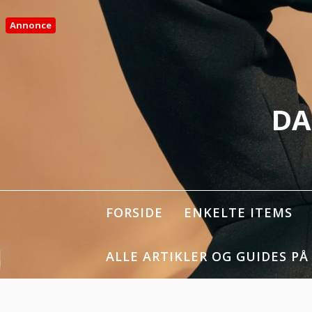
Spring
til
Annonce
indhold
DA
FORSIDE
ENKELTE ITEMS
ALLE ARTIKLER OG GUIDES PÅ