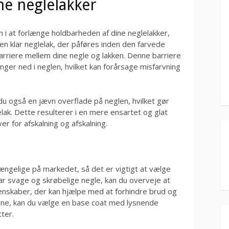
ne neglelakker
in i at forlænge holdbarheden af dine neglelakker,
n klar neglelak, der påføres inden den farvede
arriere mellem dine negle og lakken. Denne barriere
nger ned i neglen, hvilket kan forårsage misfarvning
u også en jævn overflade på neglen, hvilket gør
lak. Dette resulterer i en mere ensartet og glat
r for afskalning og afskalning.
.
gængelige på markedet, så det er vigtigt at vælge
har svage og skrøbelige negle, kan du overveje at
nskaber, der kan hjælpe med at forhindre brud og
lene, kan du vælge en base coat med lysnende
ter.