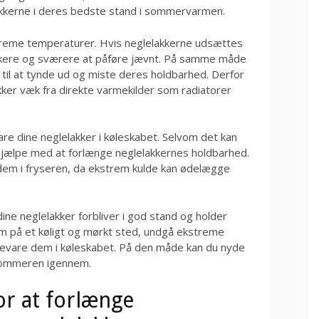
akkerne i deres bedste stand i sommervarmen.
treme temperaturer. Hvis neglelakkerne udsættes
ykkere og sværere at påføre jævnt. På samme måde
 til at tynde ud og miste deres holdbarhed. Derfor
kker væk fra direkte varmekilder som radiatorer
re dine neglelakker i køleskabet. Selvom det kan
ø hjælpe med at forlænge neglelakkernes holdbarhed.
 dem i fryseren, da ekstrem kulde kan ødelægge
 dine neglelakker forbliver i god stand og holder
på et køligt og mørkt sted, undgå ekstreme
evare dem i køleskabet. På den måde kan du nyde
 sommeren igennem.
or at forlænge