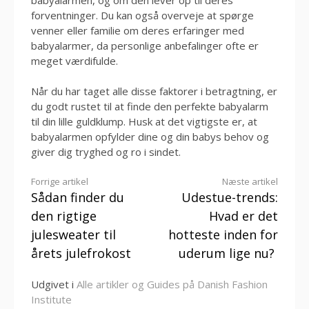
forventninger. Du kan også overveje at spørge
venner eller familie om deres erfaringer med
babyalarmer, da personlige anbefalinger ofte er
meget værdifulde.
Når du har taget alle disse faktorer i betragtning, er
du godt rustet til at finde den perfekte babyalarm
til din lille guldklump. Husk at det vigtigste er, at
babyalarmen opfylder dine og din babys behov og
giver dig tryghed og ro i sindet.
Læs
Forrige artikel
Næste artikel
Sådan finder du
Udestue-trends:
videre
den rigtige
Hvad er det
julesweater til
hotteste inden for
årets julefrokost
uderum lige nu?
Udgivet i
Alle artikler og Guides på Danish Fashion
Institute