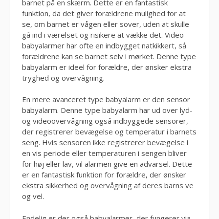
barnet på en skærm. Dette er en fantastisk
funktion, da det giver forældrene mulighed for at
se, om barnet er vågen eller sover, uden at skulle
gå ind i værelset og risikere at vække det. Video
babyalarmer har ofte en indbygget natkikkert, så
forældrene kan se barnet selv i mørket. Denne type
babyalarm er ideel for forældre, der ønsker ekstra
tryghed og overvågning.
En mere avanceret type babyalarm er den sensor
babyalarm. Denne type babyalarm har ud over lyd-
og videoovervågning også indbyggede sensorer,
der registrerer bevægelse og temperatur i barnets
seng. Hvis sensoren ikke registrerer bevægelse i
en vis periode eller temperaturen i sengen bliver
for høj eller lav, vil alarmen give en advarsel. Dette
er en fantastisk funktion for forældre, der ønsker
ekstra sikkerhed og overvågning af deres barns ve
og vel.
Endelig er der også babyalarmer, der fungerer via