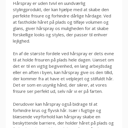
Hårspray er uden tvivl en uundværlig
stylingprodukt, der kan hjælpe med at skabe den
perfekte frisure og forhindre dårlige hårdage. Ved
at fastholde håret på plads og tilføje volumen og
glans, giver hårspray os muligheden for at skabe
forskellige looks og styles, der passer til enhver
lejlighed.
En af de største fordele ved hårspray er dets evne
til at holde frisuren på plads hele dagen. Uanset om
det er til en vigtig begivenhed, en lang arbejdsdag
eller en aften i byen, kan hårspray give os den tillid,
der kommer fra at have et velplejet og stilfuldt hår.
Det er som en usynlig hånd, der sikrer, at vores
frisure ser perfekt ud, selv når vi er på farten.
Derudover kan hårspray også bidrage til at
forhindre krus og flyvsk hår. Især i fugtige og
blæsende vejrforhold kan hårspray skabe en
beskyttende barriere, der holder håret på plads og