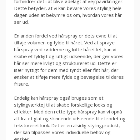
forhindrer det i at blive ødelagt af vejrpåvirkninger.
Dette betyder, at vi kan bevare vores styling hele
dagen uden at bekymre os om, hvordan vores hår
ser ud.
En anden fordel ved hårspray er dets evne til at
tilføje volumen og fylde til håret. Ved at spraye
hårspray ved rødderne og løfte håret let, kan vi
skabe et fyldigt og luftigt udseende, der gør vores
hår ser mere livligt og struktureret ud. Dette er
især nyttigt for dem med tyndt eller fint hår, der
ønsker at tilføje mere fylde og bevægelse til deres
frisure.
Endelig kan hårspray også bruges som et
stylingværktøj til at skabe forskellige looks og
effekter. Med den rette type hårspray kan vi opnå
alt fra et glat og skinnende udseende til et rodet og
tekstureret look. Det er en alsidig stylingprodukt,
der kan tilpasses vores individuelle behov og
ønsker.