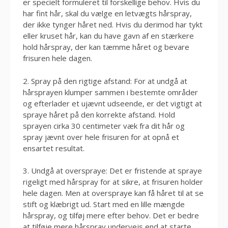
er specielt formuleret til forskellige behov. Hvis du
har fint hår, skal du vælge en letvægts hårspray,
der ikke tynger håret ned. Hvis du derimod har tykt
eller kruset hår, kan du have gavn af en stærkere
hold hårspray, der kan tæmme håret og bevare
frisuren hele dagen.
2. Spray på den rigtige afstand: For at undgå at
hårsprayen klumper sammen i bestemte områder
og efterlader et ujævnt udseende, er det vigtigt at
spraye håret på den korrekte afstand. Hold
sprayen cirka 30 centimeter væk fra dit hår og
spray jævnt over hele frisuren for at opnå et
ensartet resultat.
3. Undgå at overspraye: Det er fristende at spraye
rigeligt med hårspray for at sikre, at frisuren holder
hele dagen. Men at overspraye kan få håret til at se
stift og klæbrigt ud. Start med en lille mængde
hårspray, og tilføj mere efter behov. Det er bedre
at tilføje mere hårspray undervejs end at starte