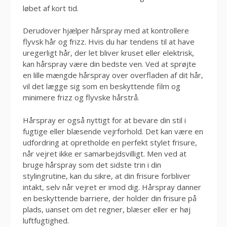
løbet af kort tid.
Derudover hjælper hårspray med at kontrollere
flyvsk hår og frizz. Hvis du har tendens til at have
uregerligt hår, der let bliver kruset eller elektrisk,
kan hårspray være din bedste ven. Ved at sprøjte
en lille mængde hårspray over overfladen af ​​dit hår,
vil det lægge sig som en beskyttende film og
minimere frizz og flyvske hårstrå.
Hårspray er også nyttigt for at bevare din stil i
fugtige eller blæsende vejrforhold. Det kan være en
udfordring at opretholde en perfekt stylet frisure,
når vejret ikke er samarbejdsvilligt. Men ved at
bruge hårspray som det sidste trin i din
stylingrutine, kan du sikre, at din frisure forbliver
intakt, selv når vejret er imod dig. Hårspray danner
en beskyttende barriere, der holder din frisure på
plads, uanset om det regner, blæser eller er høj
luftfugtighed.