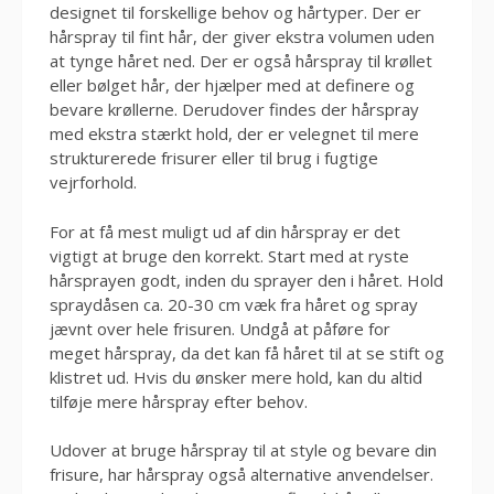
designet til forskellige behov og hårtyper. Der er
hårspray til fint hår, der giver ekstra volumen uden
at tynge håret ned. Der er også hårspray til krøllet
eller bølget hår, der hjælper med at definere og
bevare krøllerne. Derudover findes der hårspray
med ekstra stærkt hold, der er velegnet til mere
strukturerede frisurer eller til brug i fugtige
vejrforhold.
For at få mest muligt ud af din hårspray er det
vigtigt at bruge den korrekt. Start med at ryste
hårsprayen godt, inden du sprayer den i håret. Hold
spraydåsen ca. 20-30 cm væk fra håret og spray
jævnt over hele frisuren. Undgå at påføre for
meget hårspray, da det kan få håret til at se stift og
klistret ud. Hvis du ønsker mere hold, kan du altid
tilføje mere hårspray efter behov.
Udover at bruge hårspray til at style og bevare din
frisure, har hårspray også alternative anvendelser.