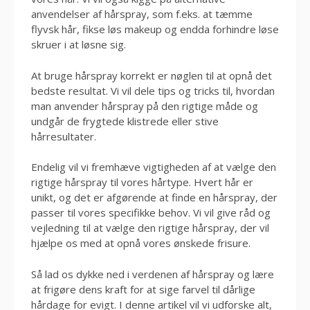
anvendelser af hårspray, som f.eks. at tæmme
flyvsk hår, fikse løs makeup og endda forhindre løse
skruer i at løsne sig.
At bruge hårspray korrekt er nøglen til at opnå det
bedste resultat. Vi vil dele tips og tricks til, hvordan
man anvender hårspray på den rigtige måde og
undgår de frygtede klistrede eller stive
hårresultater.
Endelig vil vi fremhæve vigtigheden af ​​at vælge den
rigtige hårspray til vores hårtype. Hvert hår er
unikt, og det er afgørende at finde en hårspray, der
passer til vores specifikke behov. Vi vil give råd og
vejledning til at vælge den rigtige hårspray, der vil
hjælpe os med at opnå vores ønskede frisure.
Så lad os dykke ned i verdenen af hårspray og lære
at frigøre dens kraft for at sige farvel til dårlige
hårdage for evigt. I denne artikel vil vi udforske alt,