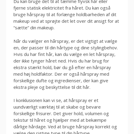
Du kan bruge det til at tæmme flyvsk hår eller
fjerne statisk elektricitet fra håret. Du kan også
bruge hårspray til at forlænge holdbarheden af ​​dit
makeup ved at sprøjte det let over dit ansigt for at
“sætte” din makeup.
Når du vælger en hårspray, er det vigtigt at vælge
en, der passer til din hårtype og dine stylingbehov.
Hvis du har fint hår, kan du vælge en let hårspray,
der ikke tynger håret ned. Hvis du har brug for
ekstra stærkt hold, bør du gå efter en hårspray
med høj holdfaktor. Der er også hårspray med
forskellige dufte og ingredienser, der kan give
ekstra pleje og beskyttelse til dit hår.
I konklusionen kan vi se, at hårspray er et
uundværligt værktøj til at skabe og bevare
forskellige frisurer. Det giver hold, volumen og
tekstur til håret og hjælper med at bekæmpe
dårlige hårdage. Ved at bruge hårspray korrekt og
vælge den rigtige type til din hårtype