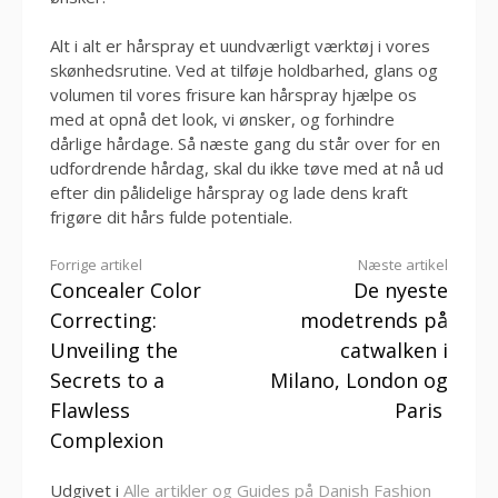
Alt i alt er hårspray et uundværligt værktøj i vores
skønhedsrutine. Ved at tilføje holdbarhed, glans og
volumen til vores frisure kan hårspray hjælpe os
med at opnå det look, vi ønsker, og forhindre
dårlige hårdage. Så næste gang du står over for en
udfordrende hårdag, skal du ikke tøve med at nå ud
efter din pålidelige hårspray og lade dens kraft
frigøre dit hårs fulde potentiale.
Læs
Forrige artikel
Næste artikel
Concealer Color
De nyeste
videre
Correcting:
modetrends på
Unveiling the
catwalken i
Secrets to a
Milano, London og
Flawless
Paris
Complexion
Udgivet i
Alle artikler og Guides på Danish Fashion