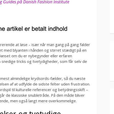
 og Guides på Danish Fashion Institute
rerende at løse – især når man gang på gang falder
t med blyanten i hånden og stirret stædigt på en
Uanset om du er nybegynder eller erfaren
å snedige tricks og tvetydigheder, som får selv de
e mest almindelige krydsords-fælder, så du næste
en af at udfylde de sidste felter uden frustration.
rdspil til kulturelle referencer og betydningsskift –
går de klassiske snubletråde. På den måde bliver
ende, men også langt mere overkommelige.