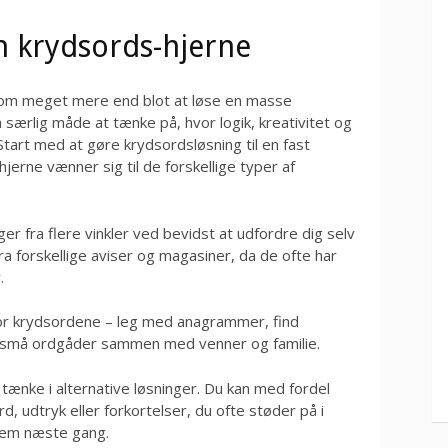
n krydsords-hjerne
 om meget mere end blot at løse en masse
 særlig måde at tænke på, hvor logik, kreativitet og
Start med at gøre krydsordsløsning til en fast
hjerne vænner sig til de forskellige typer af
er fra flere vinkler ved bevidst at udfordre dig selv
a forskellige aviser og magasiner, da de ofte har
.
or krydsordene – leg med anagrammer, find
 små ordgåder sammen med venner og familie.
 tænke i alternative løsninger. Du kan med fordel
rd, udtryk eller forkortelser, du ofte støder på i
dem næste gang.