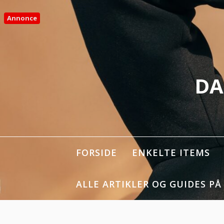
Spring
til
Annonce
indhold
DA
FORSIDE
ENKELTE ITEMS
ALLE ARTIKLER OG GUIDES PÅ