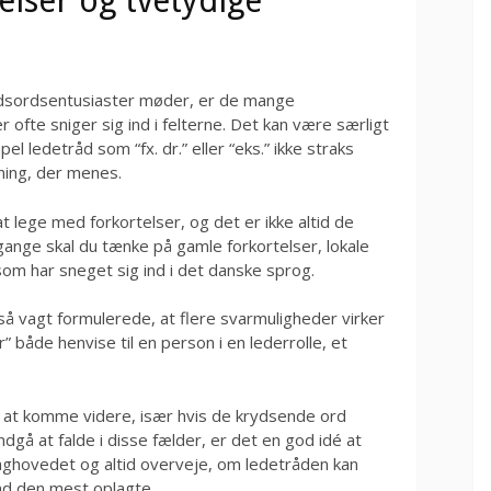
elser og tvetydige
ydsordsentusiaster møder, er de mange
 ofte sniger sig ind i felterne. Det kan være særligt
l ledetråd som “fx. dr.” eller “eks.” ikke straks
dning, der menes.
 lege med forkortelser, og det er ikke altid de
gange skal du tænke på gamle forkortelser, lokale
som har sneget sig ind i det danske sprog.
å vagt formulerede, at flere svarmuligheder virker
” både henvise til en person i en lederrolle, et
 at komme videre, især hvis de krydsende ord
ndgå at falde i disse fælder, er det en god idé at
i baghovedet og altid overveje, om ledetråden kan
nd den mest oplagte.