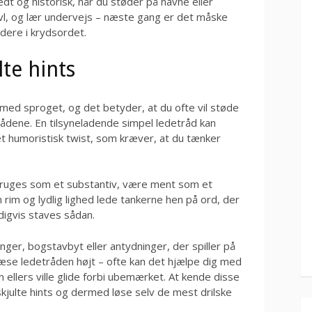
dt og historisk, når du støder på navne eller
tvivl, og lær undervejs – næste gang er det måske
dere i krydsordet.
lte hints
med sproget, og det betyder, at du ofte vil støde
etrådene. En tilsyneladende simpel ledetråd kan
t humoristisk twist, som kræver, at du tænker
bruges som et substantiv, være ment som et
rim og lydlig lighed lede tankerne hen på ord, der
digvis staves sådan.
r, bogstavbyt eller antydninger, der spiller på
 læse ledetråden højt – ofte kan det hjælpe dig med
om ellers ville glide forbi ubemærket. At kende disse
skjulte hints og dermed løse selv de mest drilske