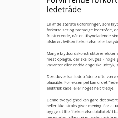
Forvirrende forkort
ledetråde
En af de største udfordringer, som kr
forkortelser og tvetydige ledetråde, der
frustrerende, når en tilsyneladende simpe
afslører, hvilken forkortelse eller bety
Mange krydsordskonstruktører elsker at
mest oplagte, der skal bruges – nogle 
varianter eller endda engelske udtryk, 
Derudover kan ledetrådene ofte være s
plausible. For eksempel kan ordet “leder
elektrisk kabel eller noget helt tredje.
Denne tvetydighed kan gøre det svært
heller ikke straks giver mening. For at u
bygge et lille “forkortelsesbibliotek” 
læses eller tolkes på en anden måde e