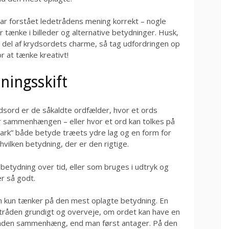
 har forstået ledetrådens mening korrekt – nogle
r tænke i billeder og alternative betydninger. Husk,
n del af krydsordets charme, så tag udfordringen op
r at tænke kreativt!
ningsskift
dsord er de såkaldte ordfælder, hvor et ords
er sammenhængen – eller hvor et ord kan tolkes på
ark” både betyde træets ydre lag og en form for
 hvilken betydning, der er den rigtige.
betydning over tid, eller som bruges i udtryk og
r så godt.
an kun tænker på den mest oplagte betydning. En
tråden grundigt og overveje, om ordet kan have en
n anden sammenhæng, end man først antager. På den