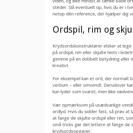
viden, og ikke mindst at tænke både bre
steder. Slå eventuelt op, hvis du er i 
netop dén reference, der hjælper dig vi
Ordspil, rim og skju
Krydsordskonstruktører elsker at lege 
på ordspil, rim eller skjulte hints i led
gemme på en dobbelt betydning eller e
kreativt.
For eksempel kan et ord, der normalt 
verbum – eller omvendt. Derudover kan 
kun lyder som svaret, men ikke nødven
Vær opmærksom på usædvanlige vendinge
ordlyd. Hvis du sidder fast, så prøv at
at fange de skjulte ordspil eller rim, s
små tricks gør det lettere at fange de 
krydsordsopgaver.