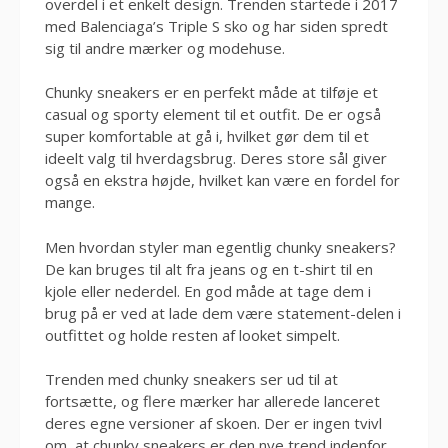
overdel i et enkelt design. Trenden startede i 2017
med Balenciaga’s Triple S sko og har siden spredt
sig til andre mærker og modehuse.
Chunky sneakers er en perfekt måde at tilføje et
casual og sporty element til et outfit. De er også
super komfortable at gå i, hvilket gør dem til et
ideelt valg til hverdagsbrug. Deres store sål giver
også en ekstra højde, hvilket kan være en fordel for
mange.
Men hvordan styler man egentlig chunky sneakers?
De kan bruges til alt fra jeans og en t-shirt til en
kjole eller nederdel. En god måde at tage dem i
brug på er ved at lade dem være statement-delen i
outfittet og holde resten af looket simpelt.
Trenden med chunky sneakers ser ud til at
fortsætte, og flere mærker har allerede lanceret
deres egne versioner af skoen. Der er ingen tvivl
om, at chunky sneakers er den nye trend indenfor