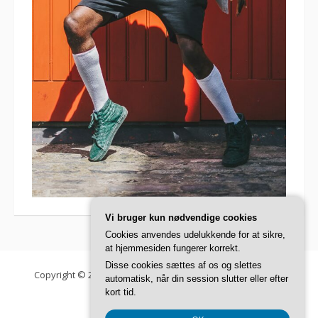
Vi bruger kun nødvendige cookies
Cookies anvendes udelukkende for at sikre,
at hjemmesiden fungerer korrekt.
Disse cookies sættes af os og slettes
Copyright © 2026 Danish Fashion Institute. Alle rettigheder
automatisk, når din session slutter eller efter
forbeholdes.
kort tid.
Fooding tema af
FRT