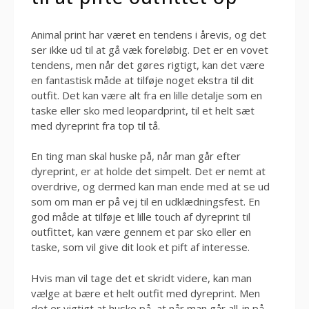
Animal print har været en tendens i årevis, og det
ser ikke ud til at gå væk foreløbig. Det er en vovet
tendens, men når det gøres rigtigt, kan det være
en fantastisk måde at tilføje noget ekstra til dit
outfit. Det kan være alt fra en lille detalje som en
taske eller sko med leopardprint, til et helt sæt
med dyreprint fra top til tå.
En ting man skal huske på, når man går efter
dyreprint, er at holde det simpelt. Det er nemt at
overdrive, og dermed kan man ende med at se ud
som om man er på vej til en udklædningsfest. En
god måde at tilføje et lille touch af dyreprint til
outfittet, kan være gennem et par sko eller en
taske, som vil give dit look et pift af interesse.
Hvis man vil tage det et skridt videre, kan man
vælge at bære et helt outfit med dyreprint. Men
det er vigtigt at huske på, at når man går all-in på