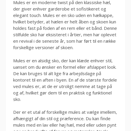
Mules er en moderne twist på den klassiske hæl,
der giver enhver garderobe et sofistikeret og
elegant touch. Mules er en sko uden en hælkappe,
hvilket betyder, at hælen er helt åben og skoen kun
holdes fast på foden af en rem eller et bånd. Denne
stilfulde sko har eksisteret i årtier, men har oplevet
en revival i de seneste år, som har ført til en række
forskellige versioner af skoen.
Mules er en alsidig sko, der kan klæde enhver stil,
uanset om du ønsker en formel eller afslappet look.
De kan bruges til alt lige fra arbejdsdage på
kontoret til en aften i byen. En af de største fordele
ved mules er, at de er utroligt nemme at tage på
og af, hvilket gør dem til en praktisk og funktionel
sko.
Der er et utal af forskellige mules at vælge imellem,
afhængigt af din stil og præference. Du kan finde
mules med en lav eller høj hæl, med eller uden pynt