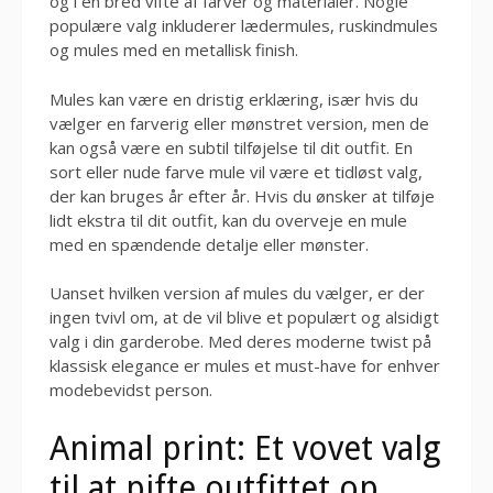
og i en bred vifte af farver og materialer. Nogle
populære valg inkluderer lædermules, ruskindmules
og mules med en metallisk finish.
Mules kan være en dristig erklæring, især hvis du
vælger en farverig eller mønstret version, men de
kan også være en subtil tilføjelse til dit outfit. En
sort eller nude farve mule vil være et tidløst valg,
der kan bruges år efter år. Hvis du ønsker at tilføje
lidt ekstra til dit outfit, kan du overveje en mule
med en spændende detalje eller mønster.
Uanset hvilken version af mules du vælger, er der
ingen tvivl om, at de vil blive et populært og alsidigt
valg i din garderobe. Med deres moderne twist på
klassisk elegance er mules et must-have for enhver
modebevidst person.
Animal print: Et vovet valg
til at pifte outfittet op