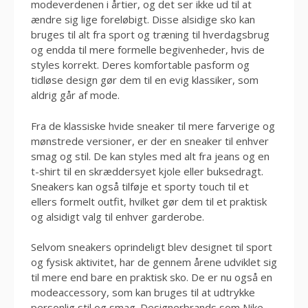
modeverdenen i årtier, og det ser ikke ud til at
ændre sig lige foreløbigt. Disse alsidige sko kan
bruges til alt fra sport og træning til hverdagsbrug
og endda til mere formelle begivenheder, hvis de
styles korrekt. Deres komfortable pasform og
tidløse design gør dem til en evig klassiker, som
aldrig går af mode.
Fra de klassiske hvide sneaker til mere farverige og
mønstrede versioner, er der en sneaker til enhver
smag og stil. De kan styles med alt fra jeans og en
t-shirt til en skræddersyet kjole eller buksedragt.
Sneakers kan også tilføje et sporty touch til et
ellers formelt outfit, hvilket gør dem til et praktisk
og alsidigt valg til enhver garderobe.
Selvom sneakers oprindeligt blev designet til sport
og fysisk aktivitet, har de gennem årene udviklet sig
til mere end bare en praktisk sko. De er nu også en
modeaccessory, som kan bruges til at udtrykke
personlig stil og smag. Designerbrands som Nike,