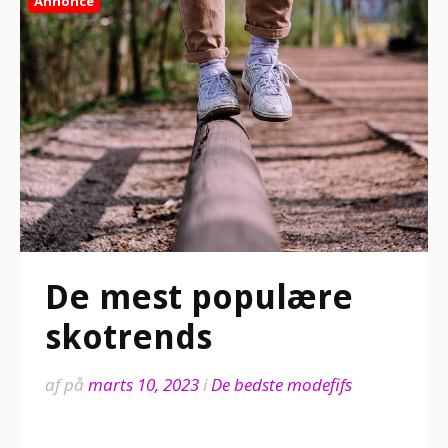
Annonce
De mest populære
skotrends
af
på
marts 10, 2023
i
De bedste modefifs