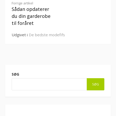
Læs
Forrige artikel
Sådan opdaterer
videre
du din garderobe
til foråret
Udgivet i
De bedste modefifs
SØG
SØG