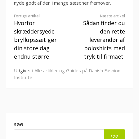
nyde godt af den i mange sæsoner fremover.
Læs
Forrige artikel
Næste artikel
Hvorfor
Sådan finder du
videre
skræddersyede
den rette
bryllupssæt gør
leverandør af
din store dag
poloshirts med
endnu større
tryk til firmaet
Udgivet i
Alle artikler og Guides på Danish Fashion
Institute
SØG
SØG