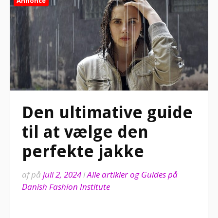
Annonce
Den ultimative guide
til at vælge den
perfekte jakke
af
på
juli 2, 2024
i
Alle artikler og Guides på
Danish Fashion Institute