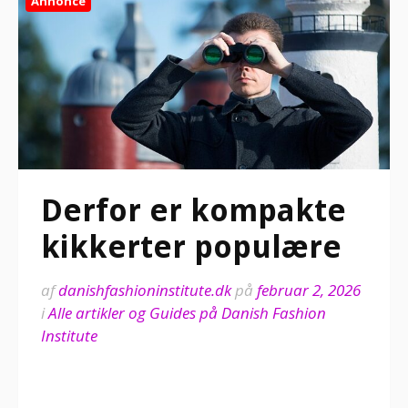
Annonce
Derfor er kompakte
kikkerter populære
af
danishfashioninstitute.dk
på
februar 2, 2026
i
Alle artikler og Guides på Danish Fashion
Institute