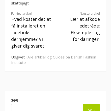
skattejagt
Læs
Forrige artikel
Næste artikel
Hvad koster det at
Lær at afkode
videre
få installeret en
ledetråde:
ladeboks
Eksempler og
derhjemme? Vi
forklaringer
giver dig svaret
Udgivet i
Alle artikler og Guides på Danish Fashion
Institute
SØG
SØG