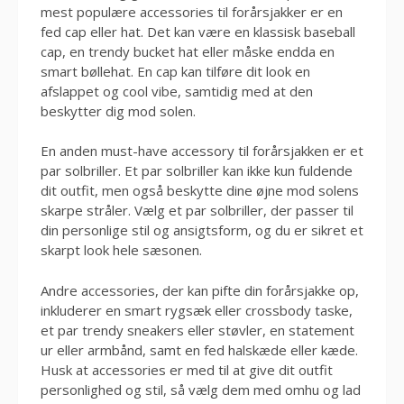
mest populære accessories til forårsjakker er en
fed cap eller hat. Det kan være en klassisk baseball
cap, en trendy bucket hat eller måske endda en
smart bøllehat. En cap kan tilføre dit look en
afslappet og cool vibe, samtidig med at den
beskytter dig mod solen.
En anden must-have accessory til forårsjakken er et
par solbriller. Et par solbriller kan ikke kun fuldende
dit outfit, men også beskytte dine øjne mod solens
skarpe stråler. Vælg et par solbriller, der passer til
din personlige stil og ansigtsform, og du er sikret et
skarpt look hele sæsonen.
Andre accessories, der kan pifte din forårsjakke op,
inkluderer en smart rygsæk eller crossbody taske,
et par trendy sneakers eller støvler, en statement
ur eller armbånd, samt en fed halskæde eller kæde.
Husk at accessories er med til at give dit outfit
personlighed og stil, så vælg dem med omhu og lad