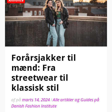
Annonce
Forårsjakker til
mænd: Fra
streetwear til
klassisk stil
af
på
marts 14, 2024
i
Alle artikler og Guides på
Danish Fashion Institute