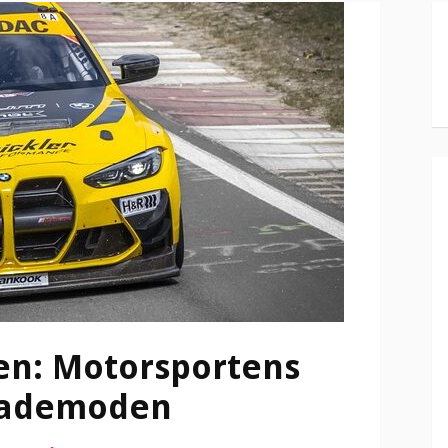
yen: Motorsportens
 gademoden