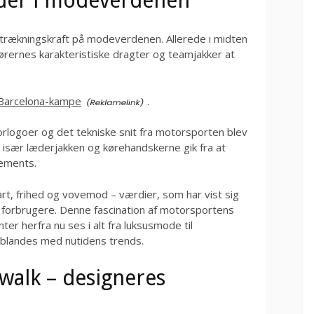
der i modeverdenen
tiltrækningskraft på modeverdenen. Allerede i midten
rernes karakteristiske dragter og teamjakker at
Barcelona-kampe
.
rlogoer og det tekniske snit fra motorsporten blev
r især læderjakken og kørehandskerne gik fra at
tements.
t, frihed og vovemod – værdier, som har vist sig
 forbrugere. Denne fascination af motorsportens
ter herfra nu ses i alt fra luksusmode til
 blandes med nutidens trends.
twalk – designeres