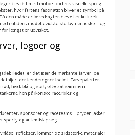
e leger bevidst med motorsportens visuelle sprog
kster, hvor fartens fascination bliver et symbol på
På den måde er køredragten blevet et kulturelt
øb med nutidens modebevidste storbymenneske – og
for længst er udvisket.
ver, logoer og
r
gadebilledet, er det især de markante farver, de
 detaljer, der kendetegner looket. Farvepaletten
rød, hvid, blå og sort, ofte sat sammen i
tankerne hen på ikoniske racerbiler og
oducenter, sponsorer og raceteams—pryder jakker,
 et sporty og autentisk præg.
 lynlåse, reflekser, lommer og slidstærke materialer