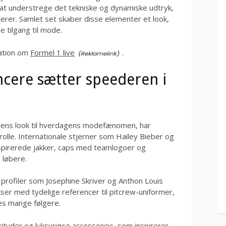
l at understrege det tekniske og dynamiske udtryk,
er. Samlet set skaber disse elementer et look,
e tilgang til mode.
mation om
Formel 1 live
.
ncere sætter speederen i
ens look til hverdagens modefænomen, har
olle. Internationale stjerner som Hailey Bieber og
nspirerede jakker, caps med teamlogoer og
 løbere.
profiler som Josephine Skriver og Anthon Louis
ser med tydelige referencer til pitcrew-uniformer,
res mange følgere.
tituder og luksuriøse accessories, som inspirerer