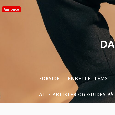
Spring
til
Annonce
indhold
DA
FORSIDE
ENKELTE ITEMS
ALLE ARTIKLER OG GUIDES PÅ