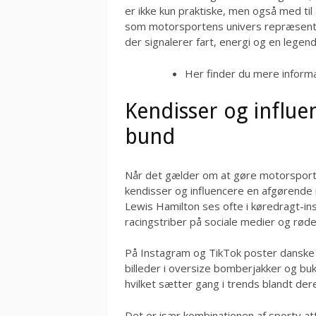
er ikke kun praktiske, men også med ti
som motorsportens univers repræsenter
der signalerer fart, energi og en legend
Her finder du mere infor
Kendisser og influe
bund
Når det gælder om at gøre motorsport
kendisser og influencere en afgørende r
Lewis Hamilton ses ofte i køredragt-i
racingstriber på sociale medier og røde
På Instagram og TikTok poster danske 
billeder i oversize bomberjakker og buk
hvilket sætter gang i trends blandt de
Det er især kombinationen af sporty at