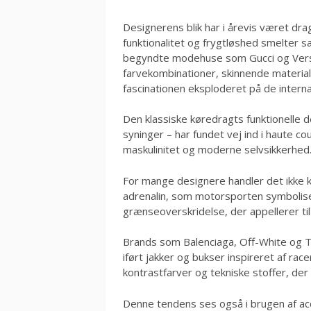
Designerens blik har i årevis været dr
funktionalitet og frygtløshed smelter sa
begyndte modehuse som Gucci og Versac
farvekombinationer, skinnende material
fascinationen eksploderet på de interna
Den klassiske køredragts funktionelle d
syninger – har fundet vej ind i haute c
maskulinitet og moderne selvsikkerhed
For mange designere handler det ikke k
adrenalin, som motorsporten symboliser
grænseoverskridelse, der appellerer ti
Brands som Balenciaga, Off-White og T
iført jakker og bukser inspireret af ra
kontrastfarver og tekniske stoffer, der 
Denne tendens ses også i brugen af acc