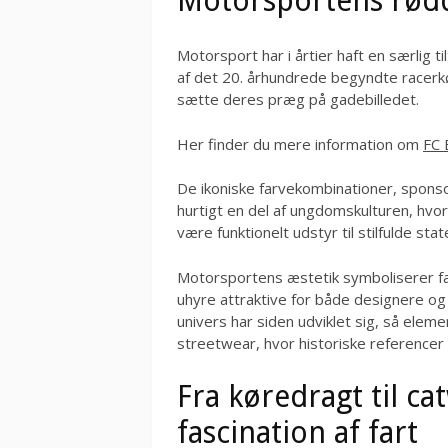
Motorsportens rød
Motorsport har i årtier haft en særlig 
af det 20. århundrede begyndte racerkø
sætte deres præg på gadebilledet.
Her finder du mere information om
FC 
De ikoniske farvekombinationer, sponso
hurtigt en del af ungdomskulturen, hvo
være funktionelt udstyr til stilfulde sta
Motorsportens æstetik symboliserer far
uhyre attraktive for både designere og
univers har siden udviklet sig, så elemen
streetwear, hvor historiske referencer
Fra køredragt til ca
fascination af fart