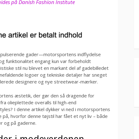
Guides på Danish Fashion Institute
ens pulserende gader—motorsportens indflydelse
 og funktionalitet engang kun var forbeholdt
tiske stil nu blevet en markant del af gadebilledet
jnefaldende logoer og tekniske detaljer har sneget
ablerede designere og nye streetwear-mærker.
rtens æstetik, der gør den så dragende for
a olieplettede overalls til high-end
yles? I denne artikel dykker vi ned i motorsportens
på, hvorfor denne tøjstil har fået et nyt liv – både
er og på gaderne.