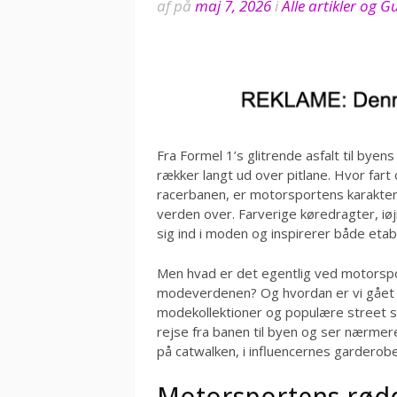
af
på
maj 7, 2026
i
Alle artikler og 
Fra Formel 1’s glitrende asfalt til by
rækker langt ud over pitlane. Hvor fart
racerbanen, er motorsportens karakteris
verden over. Farverige køredragter, iø
sig ind i moden og inspirerer både et
Men hvad er det egentlig ved motorspo
modeverdenen? Og hvordan er vi gået fr
modekollektioner og populære street st
rejse fra banen til byen og ser nærmere 
på catwalken, i influencernes garderob