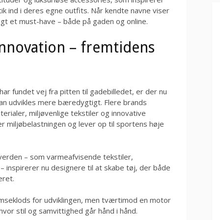
k ind i deres egne outfits. Når kendte navne viser
tigt et must-have – både på gaden og online.
nnovation – fremtidens
r fundet vej fra pitten til gadebilledet, er der nu
an udvikles mere bæredygtigt. Flere brands
aler, miljøvenlige tekstiler og innovative
miljøbelastningen og lever op til sportens høje
verden – som varmeafvisende tekstiler,
– inspirerer nu designere til at skabe tøj, der både
eret.
mseklods for udviklingen, men tværtimod en motor
hvor stil og samvittighed går hånd i hånd.