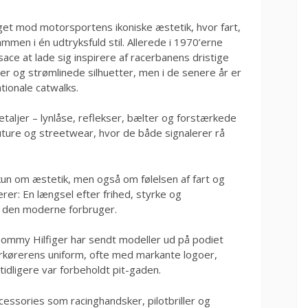
aget mod motorsportens ikoniske æstetik, hvor fart,
mmen i én udtryksfuld stil. Allerede i 1970’erne
e at lade sig inspirere af racerbanens dristige
er og strømlinede silhuetter, men i de senere år er
tionale catwalks.
etaljer – lynlåse, reflekser, bælter og forstærkede
outure og streetwear, hvor de både signalerer rå
.
un om æstetik, men også om følelsen af fart og
er: En længsel efter frihed, styrke og
l den moderne forbruger.
ommy Hilfiger har sendt modeller ud på podiet
cerkørerens uniform, ofte med markante logoer,
tidligere var forbeholdt pit-gaden.
essories som racinghandsker, pilotbriller og