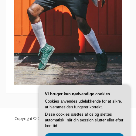
Vi bruger kun nødvendige cookies
Cookies anvendes udelukkende for at sikre,
at hjemmesiden fungerer korrekt.
Disse cookies sættes af os og slettes
Copyright © 2026 Danish Fashion Institute. Alle rettigheder
automatisk, når din session slutter eller efter
forbeholdes.
kort tid.
Fooding tema af
FRT