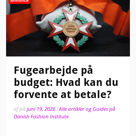
Annonce
Fugearbejde på
budget: Hvad kan du
forvente at betale?
af
på
juni 19, 2026
i
Alle artikler og Guides på
Danish Fashion Institute