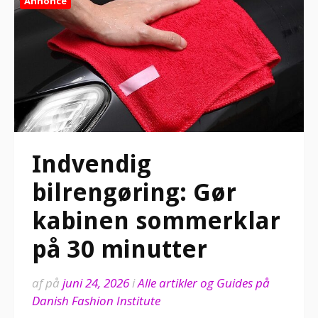
Annonce
Indvendig
bilrengøring: Gør
kabinen sommerklar
på 30 minutter
af
på
juni 24, 2026
i
Alle artikler og Guides på
Danish Fashion Institute