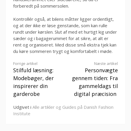
forberedt på sommersolen.
Kontrollér også, at bilens måtter ligger ordentligt,
og at der ikke er løse genstande, som kan rulle
rundt under kørslen. Slut af med et hurtigt kig under
sæder og i bagagerummet for at sikre, at alt er
rent og organiseret. Med disse små ekstra tjek kan
du køre sommeren trygt og komfortabelt i møde.
Læs
Forrige artikel
Næste artikel
Stilfuld læsning:
Personvægte
videre
Modebøger, der
gennem tiden: Fra
inspirerer din
gammeldags til
garderobe
digital præcision
Udgivet i
Alle artikler og Guides på Danish Fashion
Institute