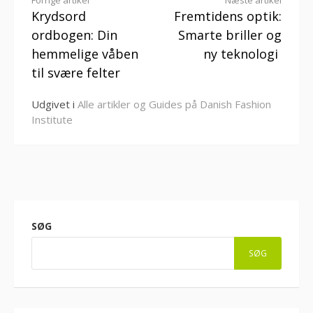
Læs
Forrige artikel
Næste artikel
Krydsord
Fremtidens optik:
videre
ordbogen: Din
Smarte briller og
hemmelige våben
ny teknologi
til svære felter
Udgivet i
Alle artikler og Guides på Danish Fashion
Institute
SØG
SØG