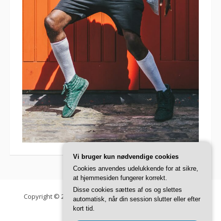
Vi bruger kun nødvendige cookies
Cookies anvendes udelukkende for at sikre,
at hjemmesiden fungerer korrekt.
Disse cookies sættes af os og slettes
Copyright © 2026 Danish Fashion Institute. Alle rettigheder
automatisk, når din session slutter eller efter
forbeholdes.
kort tid.
Fooding tema af
FRT