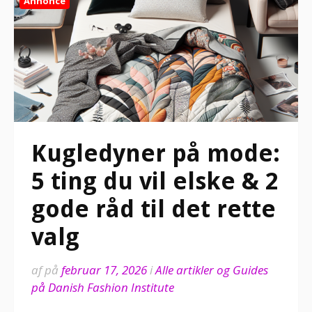
Annonce
Kugledyner på mode:
5 ting du vil elske & 2
gode råd til det rette
valg
af
på
februar 17, 2026
i
Alle artikler og Guides
på Danish Fashion Institute