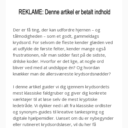
Der er få ting, der kan udfordre hjernen – og
tålmodigheden – som et godt, gammeldags
krydsord. For selvom de fleste kender glæden ved
at udfylde de første felter, kender mange også
frustrationen, når man sidder fast på de sidste,
drilske koder. Hvorfor er det lige, at nogle ord
bliver ved med at undslippe én? Og hvordan
knækker man de allersværeste krydsordsnødder?
I denne artikel guider vi dig igennem krydsordets
mest klassiske faldgruber og giver dig konkrete
værktøjer til at løse selv de mest kryptiske
ledetråde. Vi dykker ned i alt fra klassiske ordlister
og synonym-guides til kreative tankespring og
digitale hjælpemidler. Uanset om du er nybegynder
eller rutineret krydsordsløser, vil du her få