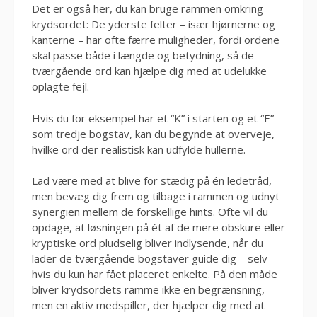
Det er også her, du kan bruge rammen omkring
krydsordet: De yderste felter – især hjørnerne og
kanterne – har ofte færre muligheder, fordi ordene
skal passe både i længde og betydning, så de
tværgående ord kan hjælpe dig med at udelukke
oplagte fejl.
Hvis du for eksempel har et “K” i starten og et “E”
som tredje bogstav, kan du begynde at overveje,
hvilke ord der realistisk kan udfylde hullerne.
Lad være med at blive for stædig på én ledetråd,
men bevæg dig frem og tilbage i rammen og udnyt
synergien mellem de forskellige hints. Ofte vil du
opdage, at løsningen på ét af de mere obskure eller
kryptiske ord pludselig bliver indlysende, når du
lader de tværgående bogstaver guide dig – selv
hvis du kun har fået placeret enkelte. På den måde
bliver krydsordets ramme ikke en begrænsning,
men en aktiv medspiller, der hjælper dig med at