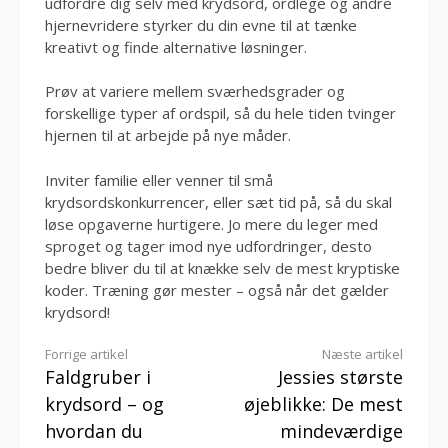
udfordre dig selv med krydsord, ordlege og andre
hjernevridere styrker du din evne til at tænke
kreativt og finde alternative løsninger.
Prøv at variere mellem sværhedsgrader og
forskellige typer af ordspil, så du hele tiden tvinger
hjernen til at arbejde på nye måder.
Inviter familie eller venner til små
krydsordskonkurrencer, eller sæt tid på, så du skal
løse opgaverne hurtigere. Jo mere du leger med
sproget og tager imod nye udfordringer, desto
bedre bliver du til at knække selv de mest kryptiske
koder. Træning gør mester – også når det gælder
krydsord!
Læs
Forrige artikel
Næste artikel
Faldgruber i
Jessies største
videre
krydsord – og
øjeblikke: De mest
hvordan du
mindeværdige