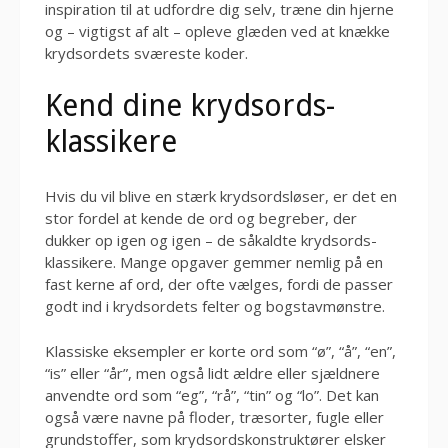
inspiration til at udfordre dig selv, træne din hjerne
og – vigtigst af alt – opleve glæden ved at knække
krydsordets sværeste koder.
Kend dine krydsords-
klassikere
Hvis du vil blive en stærk krydsordsløser, er det en
stor fordel at kende de ord og begreber, der
dukker op igen og igen – de såkaldte krydsords-
klassikere. Mange opgaver gemmer nemlig på en
fast kerne af ord, der ofte vælges, fordi de passer
godt ind i krydsordets felter og bogstavmønstre.
Klassiske eksempler er korte ord som “ø”, “å”, “en”,
“is” eller “år”, men også lidt ældre eller sjældnere
anvendte ord som “eg”, “rå”, “tin” og “lo”. Det kan
også være navne på floder, træsorter, fugle eller
grundstoffer, som krydsordskonstruktører elsker