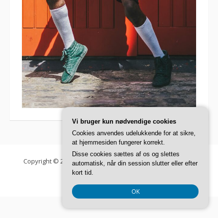
Vi bruger kun nødvendige cookies
Cookies anvendes udelukkende for at sikre,
at hjemmesiden fungerer korrekt.
Disse cookies sættes af os og slettes
Copyright © 2026 Danish Fashion Institute. Alle rettigheder
automatisk, når din session slutter eller efter
forbeholdes.
kort tid.
Fooding tema af
FRT
OK
CVR-Nummer DK37407739