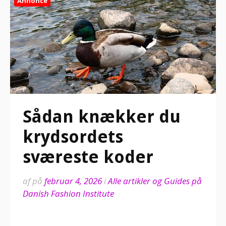
Annonce
Sådan knækker du
krydsordets
sværeste koder
af
på
februar 4, 2026
i
Alle artikler og Guides på
Danish Fashion Institute