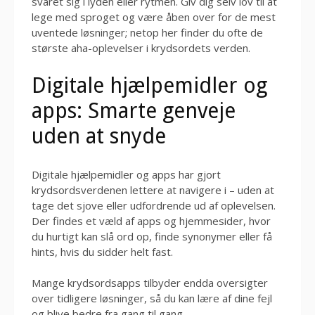
svaret sig i lyden eller rytmen. Giv dig selv lov til at
lege med sproget og være åben over for de mest
uventede løsninger; netop her finder du ofte de
største aha-oplevelser i krydsordets verden.
Digitale hjælpemidler og
apps: Smarte genveje
uden at snyde
Digitale hjælpemidler og apps har gjort
krydsordsverdenen lettere at navigere i – uden at
tage det sjove eller udfordrende ud af oplevelsen.
Der findes et væld af apps og hjemmesider, hvor
du hurtigt kan slå ord op, finde synonymer eller få
hints, hvis du sidder helt fast.
Mange krydsordsapps tilbyder endda oversigter
over tidligere løsninger, så du kan lære af dine fejl
og blive bedre fra gang til gang.