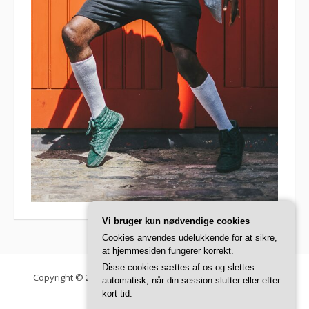
Vi bruger kun nødvendige cookies
Cookies anvendes udelukkende for at sikre,
at hjemmesiden fungerer korrekt.
Disse cookies sættes af os og slettes
Copyright © 2026 Danish Fashion Institute. Alle rettigheder
automatisk, når din session slutter eller efter
forbeholdes.
kort tid.
Fooding tema af
FRT