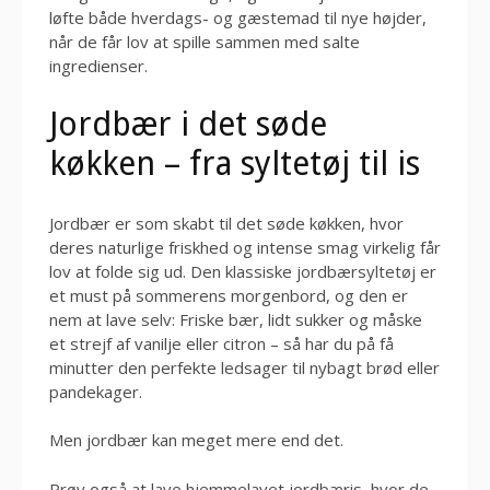
løfte både hverdags- og gæstemad til nye højder,
når de får lov at spille sammen med salte
ingredienser.
Jordbær i det søde
køkken – fra syltetøj til is
Jordbær er som skabt til det søde køkken, hvor
deres naturlige friskhed og intense smag virkelig får
lov at folde sig ud. Den klassiske jordbærsyltetøj er
et must på sommerens morgenbord, og den er
nem at lave selv: Friske bær, lidt sukker og måske
et strejf af vanilje eller citron – så har du på få
minutter den perfekte ledsager til nybagt brød eller
pandekager.
Men jordbær kan meget mere end det.
Prøv også at lave hjemmelavet jordbæris, hvor de