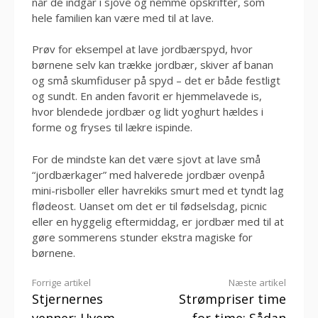
når de indgår i sjove og nemme opskrifter, som
hele familien kan være med til at lave.
Prøv for eksempel at lave jordbærspyd, hvor
børnene selv kan trække jordbær, skiver af banan
og små skumfiduser på spyd – det er både festligt
og sundt. En anden favorit er hjemmelavede is,
hvor blendede jordbær og lidt yoghurt hældes i
forme og fryses til lækre ispinde.
For de mindste kan det være sjovt at lave små
“jordbærkager” med halverede jordbær ovenpå
mini-risboller eller havrekiks smurt med et tyndt lag
flødeost. Uanset om det er til fødselsdag, picnic
eller en hyggelig eftermiddag, er jordbær med til at
gøre sommerens stunder ekstra magiske for
børnene.
Læs
Forrige artikel
Næste artikel
Stjernernes
Strømpriser time
videre