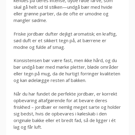
kendes på deres intense, dybe røde farve, som
skal gå helt ud til stilken—undgå bær med hvide
eller grønne partier, da de ofte er umodne og
mangler sødme.
Friske jordbær dufter dejligt aromatisk; en kraftig,
sød duft er et sikkert tegn på, at bærrene er
modne og fulde af smag.
Konsistensen bør være fast, men ikke hård, og du
bør undgå bær med mørke pletter, bløde områder
eller tegn på mug, da de hurtigt forringer kvaliteten
og kan ødelægge resten af bakken.
Når du har fundet de perfekte jordbær, er korrekt
opbevaring altafgørende for at bevare deres
friskhed – jordbær er nemlig meget sarte og holder
sig bedst, hvis de opbevares i køleskab i den
originale bakke eller et bredt fad, så de ligger i ét
lag og får luft.