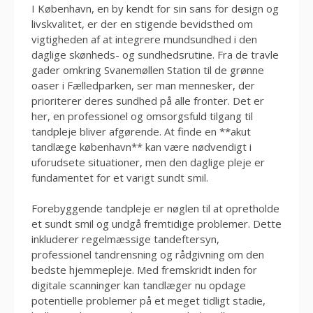
I København, en by kendt for sin sans for design og
livskvalitet, er der en stigende bevidsthed om
vigtigheden af at integrere mundsundhed i den
daglige skønheds- og sundhedsrutine. Fra de travle
gader omkring Svanemøllen Station til de grønne
oaser i Fælledparken, ser man mennesker, der
prioriterer deres sundhed på alle fronter. Det er
her, en professionel og omsorgsfuld tilgang til
tandpleje bliver afgørende. At finde en **akut
tandlæge københavn** kan være nødvendigt i
uforudsete situationer, men den daglige pleje er
fundamentet for et varigt sundt smil.
Forebyggende tandpleje er nøglen til at opretholde
et sundt smil og undgå fremtidige problemer. Dette
inkluderer regelmæssige tandeftersyn,
professionel tandrensning og rådgivning om den
bedste hjemmepleje. Med fremskridt inden for
digitale scanninger kan tandlæger nu opdage
potentielle problemer på et meget tidligt stadie,