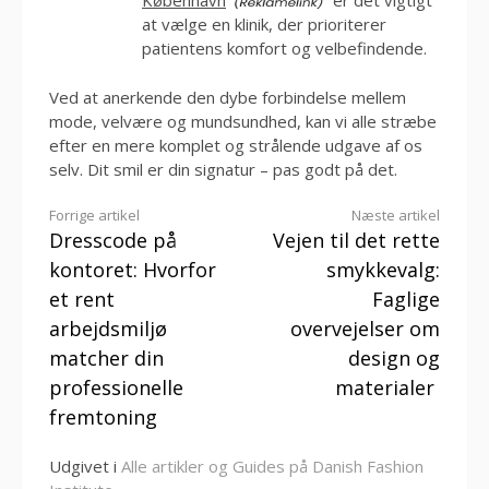
København
er det vigtigt
at vælge en klinik, der prioriterer
patientens komfort og velbefindende.
Ved at anerkende den dybe forbindelse mellem
mode, velvære og mundsundhed, kan vi alle stræbe
efter en mere komplet og strålende udgave af os
selv. Dit smil er din signatur – pas godt på det.
Læs
Forrige artikel
Næste artikel
Dresscode på
Vejen til det rette
videre
kontoret: Hvorfor
smykkevalg:
et rent
Faglige
arbejdsmiljø
overvejelser om
matcher din
design og
professionelle
materialer
fremtoning
Udgivet i
Alle artikler og Guides på Danish Fashion