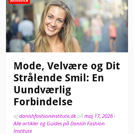
Annonce
Mode, Velvære og Dit
Strålende Smil: En
Uundværlig
Forbindelse
af
danishfashioninstitute.dk
på
maj 17, 2026
i
Alle artikler og Guides på Danish Fashion
Institute