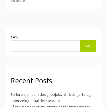
Institute
SØG
SØG
Recent Posts
Spillertrøjen som designobjekt: når klubhjerte og
sponsorlogo skal dele brystet
Sådan matcher du bryllupstøjet til rammerne for