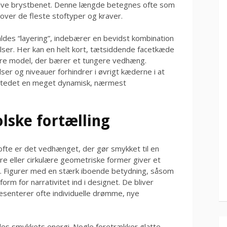
selve brystbenet. Denne længde betegnes ofte som
over de fleste stoftyper og kraver.
aldes “layering”, indebærer en bevidst kombination
lser. Her kan en helt kort, tætsiddende facetkæde
e model, der bærer et tungere vedhæng.
ser og niveauer forhindrer i øvrigt kæderne i at
 i stedet en meget dynamisk, nærmest
ske fortælling
te er det vedhænget, der gør smykket til en
e eller cirkulære geometriske former giver et
. Figurer med en stærk iboende betydning, såsom
form for narrativitet ind i designet. De bliver
æsenterer ofte individuelle drømme, nye
edes smykkets energi. Nogle foretrækker glatte