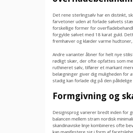
Det rene sterlingsølv har en distinkt, 
farvetoner uden at forlade sølvets stæ
forskellige former for overfladebehan
forgylde sølvet med 18 karat guld. Dett
fremhæver og klæder varme hudtoner, m
Andre varianter åbner for helt nye stilist
rødligt skær, der ofte opfattes som m
ruthineret sølv, tilfører et markant mer
belægninger giver dig muligheden for 
stadig kan forlade dig på den pålidelige 
Formgivning og ska
Designsprog varierer bredt inden for
balancen mellem stram nordisk minimali
skandinaviske linje kombineres ofte be
kan manifestere sig i form af facetsleb