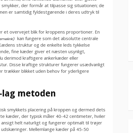
smykker, der formår at tilpasse sig situationen; de
men er samtidig fyldestgørende i deres udtryk til
 et overvejet blik for kroppens proportioner. En
kan fungere som det absolutte centrale
 Kædens struktur og de enkelte leds tykkelse
ynde, fine kæder giver et næsten usynligt,
u derimod kraftigere ankerkæder eller
tur. Disse kraftige strukturer fungerer usædvanligt
 trækker blikket uden behov for yderligere
-lag metoden
isk smykkets placering på kroppen og dermed dets
te kæder, der typisk måler 40-42 centimeter, hviler
nsigt helt naturligt og fungerer optimalt til trøjer
e udskæringer. Mellemlange kæder på 45-50