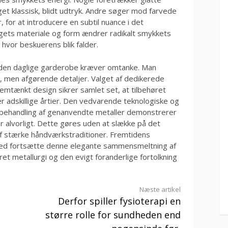
et klassisk, blidt udtryk. Andre søger mod farvede
for at introducere en subtil nuance i det
ets materiale og form ændrer radikalt smykkets
 hvor beskuerens blik falder.
 den daglige garderobe kræver omtanke. Man
, men afgørende detaljer. Valget af dedikerede
emtænkt design sikrer samlet set, at tilbehøret
over adskillige årtier. Den vedvarende teknologiske og
 behandling af genanvendte metaller demonstrerer
ar alvorligt. Dette gøres uden at slække på det
af stærke håndværkstraditioner. Fremtidens
hed fortsætte denne elegante sammensmeltning af
et metallurgi og den evigt foranderlige fortolkning
Næste artikel
e
Derfor spiller fysioterapi en
større rolle for sundheden end