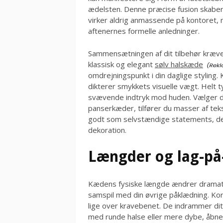
ædelsten. Denne præcise fusion skaber 
virker aldrig anmassende på kontoret, 
aftenernes formelle anledninger.
Sammensætningen af dit tilbehør kræver
klassisk og elegant
sølv halskæde
omdrejningspunkt i din daglige styling.
dikterer smykkets visuelle vægt. Helt t
svævende indtryk mod huden. Vælger d
panserkæder, tilfører du masser af teks
godt som selvstændige statements, der
dekoration.
Længder og lag-på
Kædens fysiske længde ændrer dramat
samspil med din øvrige påklædning. Kor
lige over kravebenet. De indrammer dit a
med runde halse eller mere dybe, åbn