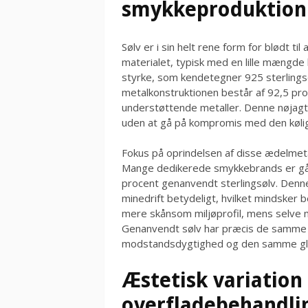
smykkeproduktion
Sølv er i sin helt rene form for blødt ti
materialet, typisk med en lille mængde
styrke, som kendetegner 925 sterlingsøl
metalkonstruktionen består af 92,5 pro
understøttende metaller. Denne nøjagti
uden at gå på kompromis med den kølige
Fokus på oprindelsen af disse ædelmeta
Mange dedikerede smykkebrands er gåe
procent genanvendt sterlingsølv. Denn
minedrift betydeligt, hvilket mindsker 
mere skånsom miljøprofil, mens selve mat
Genanvendt sølv har præcis de samme
modstandsdygtighed og den samme gla
Æstetisk variatio
overfladebehandli