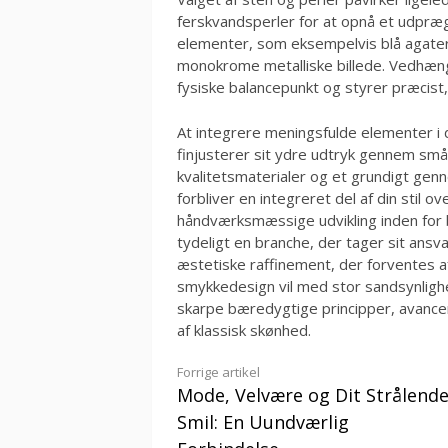
ferskvandsperler for at opnå et udpræg
elementer, som eksempelvis blå agater, 
monokrome metalliske billede. Vedhæng
fysiske balancepunkt og styrer præcist,
At integrere meningsfulde elementer i
finjusterer sit ydre udtryk gennem små
kvalitetsmaterialer og et grundigt genn
forbliver en integreret del af din stil 
håndværksmæssige udvikling inden for
tydeligt en branche, der tager sit ansv
æstetiske raffinement, der forventes 
smykkedesign vil med stor sandsynlig
skarpe bæredygtige principper, avancer
af klassisk skønhed.
Læs
Forrige artikel
Mode, Velvære og Dit Strålend
videre
Smil: En Uundværlig