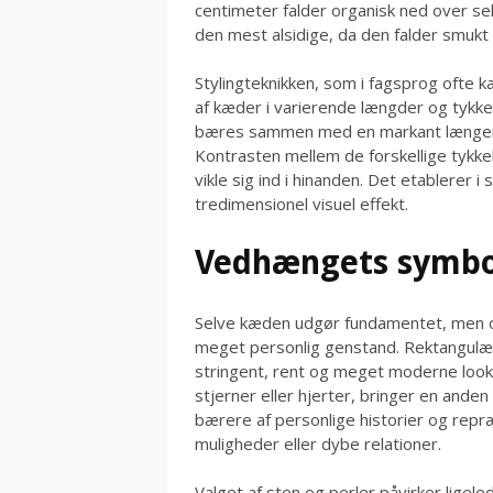
centimeter falder organisk ned over 
den mest alsidige, da den falder smukt 
Stylingteknikken, som i fagsprog ofte k
af kæder i varierende længder og tykke
bæres sammen med en markant længer
Kontrasten mellem de forskellige tykkel
vikle sig ind i hinanden. Det etablerer
tredimensionel visuel effekt.
Vedhængets symbol
Selve kæden udgør fundamentet, men of
meget personlig genstand. Rektangulær
stringent, rent og meget moderne look
stjerner eller hjerter, bringer en anden 
bærere af personlige historier og repr
muligheder eller dybe relationer.
Valget af sten og perler påvirker ligel