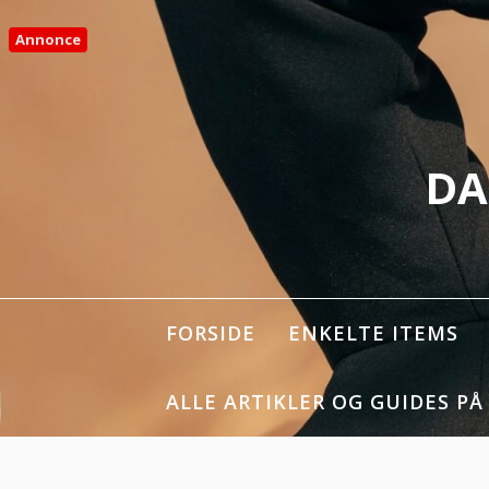
Spring
til
Annonce
indhold
DA
FORSIDE
ENKELTE ITEMS
ALLE ARTIKLER OG GUIDES PÅ