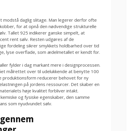
l at modstå daglig slitage. Man legerer derfor ofte
 kobber, for at opnå den nødvendige strukturelle
v. Tallet 925 indikerer ganske simpelt, at
cent rent sølv. Resten udgøres af de
ge fordeling sikrer smykkets holdbarhed over tid
, lyse overflade, som ædelmetallet er kendt for.
ller fylder i dag markant mere i designprocessen.
t målrettet over til udelukkende at benytte 100
e produktionsform reducerer behovet for ny
belastningen på jordens ressourcer. Det skaber en
erialets høje kvalitet forbliver intakt.
 kemiske og fysiske egenskaber, den samme
ns som nyudvundet sølv.
n gennem
nger