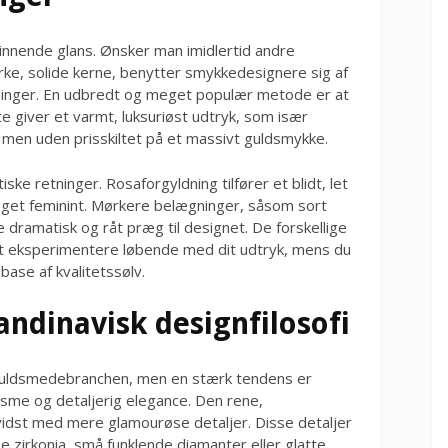
skinnende glans. Ønsker man imidlertid andre
rke, solide kerne, benytter smykkedesignere sig af
dlinger. En udbredt og meget populær metode er at
e giver et varmt, luksuriøst udtryk, som især
en uden prisskiltet på et massivt guldsmykke.
iske retninger. Rosaforgyldning tilfører et blidt, let
eget feminint. Mørkere belægninger, såsom sort
e dramatisk og råt præg til designet. De forskellige
at eksperimentere løbende med dit udtryk, mens du
base af kvalitetssølv.
ndinavisk designfilosofi
 guldsmedebranchen, men en stærk tendens er
sme og detaljerig elegance. Den rene,
vidst med mere glamourøse detaljer. Disse detaljer
ne zirkonia, små funklende diamanter eller glatte