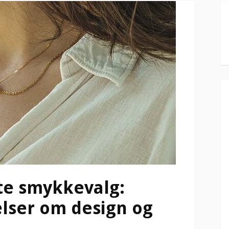
tte smykkevalg:
elser om design og